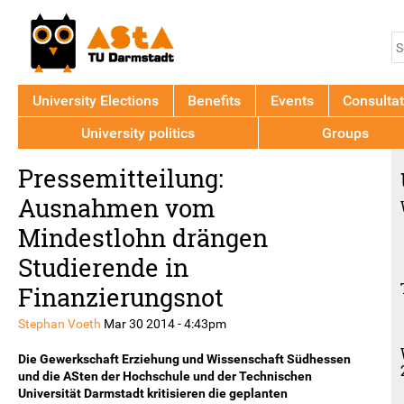
Jump to navigation
S
S
f
University Elections
Benefits
Events
Consultat
University politics
Groups
Back
Pressemitteilung:
to
top
Ausnahmen vom
Mindestlohn drängen
Studierende in
Finanzierungsnot
Stephan Voeth
Mar 30 2014 - 4:43pm
Die Gewerkschaft Erziehung und Wissenschaft Südhessen
und die ASten der Hochschule und der Technischen
Universität Darmstadt kritisieren die geplanten