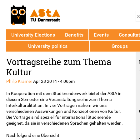
Jump to navigation
S
S
f
University Elections
Benefits
Events
Consultat
University politics
Groups
Back
Vortragsreihe zum Thema
to
top
Kultur
Philip Krämer
Apr 28 2014 - 4:06pm
In Kooperation mit dem Studierendenwerk bietet der AStA in
diesem Semester eine Veranstaltungsreihe zum Thema
Interkulturalität an. In vier Vorträgen nähern wir uns
verschiedenen Auswirkungen und Konzeptionen von Kultur.
Die Vorträge sind speziell für international Studierende
geeignet, da sie in verschiedenen Sprachen gehalten werden.
Nachfolgend eine Übersicht: