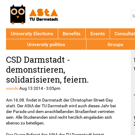
Jump to navigation
S
S
f
University Elections
Benefits
Events
Consultat
University politics
Groups
Back
CSD Darmstadt -
to
top
demonstrieren,
solidarisieren, feiern.
wende
Aug 13 2014 - 3:05pm
Am 16.08. findet in Darmstadt der Christopher-Street-Day
statt. Der AStA der TU Darmstadt wird auch dieses Jahr bei
der Parade und dem anschließenden Straßenfest vertreten
sein. Alle Studierenden sind recht herzlich eingeladen sich
ebenso zu beteiligen.
Das Queer Referat des AStA der TU Darmstadt leistet