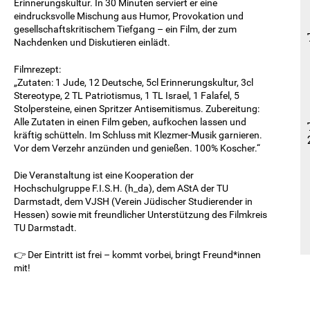
Erinnerungskultur. In 30 Minuten serviert er eine
eindrucksvolle Mischung aus Humor, Provokation und
gesellschaftskritischem Tiefgang – ein Film, der zum
Nachdenken und Diskutieren einlädt.
Filmrezept:
„Zutaten: 1 Jude, 12 Deutsche, 5cl Erinnerungskultur, 3cl
Stereotype, 2 TL Patriotismus, 1 TL Israel, 1 Falafel, 5
Stolpersteine, einen Spritzer Antisemitismus. Zubereitung:
Alle Zutaten in einen Film geben, aufkochen lassen und
kräftig schütteln. Im Schluss mit Klezmer-Musik garnieren.
Vor dem Verzehr anzünden und genießen. 100% Koscher.“
Die Veranstaltung ist eine Kooperation der
Hochschulgruppe F.I.S.H. (h_da), dem AStA der TU
Darmstadt, dem VJSH (Verein Jüdischer Studierender in
Hessen) sowie mit freundlicher Unterstützung des Filmkreis
TU Darmstadt.
👉 Der Eintritt ist frei – kommt vorbei, bringt Freund*innen
mit!