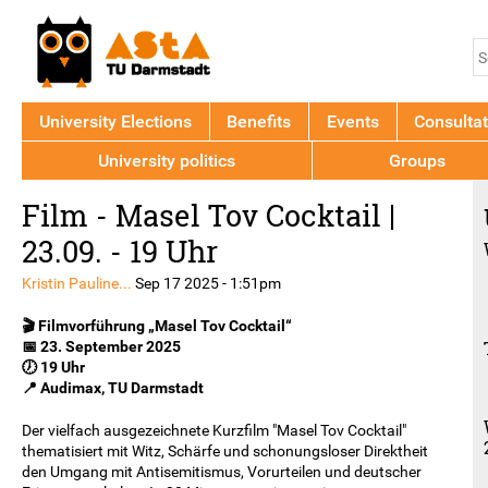
Jump to navigation
S
S
f
University Elections
Benefits
Events
Consultat
University politics
Groups
Back
Film - Masel Tov Cocktail |
to
top
23.09. - 19 Uhr
Kristin Pauline...
Sep 17 2025 - 1:51pm
🎬 Filmvorführung „Masel Tov Cocktail“
📅 23. September 2025
🕖 19 Uhr
📍 Audimax, TU Darmstadt
Der vielfach ausgezeichnete Kurzfilm "Masel Tov Cocktail"
thematisiert mit Witz, Schärfe und schonungsloser Direktheit
den Umgang mit Antisemitismus, Vorurteilen und deutscher