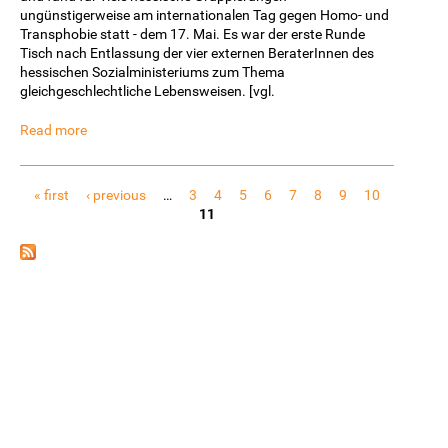
ungünstigerweise am internationalen Tag gegen Homo- und
Transphobie statt - dem 17. Mai. Es war der erste Runde
Tisch nach Entlassung der vier externen BeraterInnen des
hessischen Sozialministeriums zum Thema
gleichgeschlechtliche Lebensweisen. [vgl.
Read more
Pages
« first
‹ previous
…
3
4
5
6
7
8
9
10
11