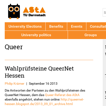
Jump to navigation
S
S
f
University Elections
Benefits
Events
Consultat
University politics
Groups
Back
Queer
to
top
Wahlprüfsteine QueerNet
Hessen
Philip Krämer
|
September 16 2013
Die Antworten der Parteien zu den Wahlprüfsteinen des
QueerNet Hessen, dem das
Queer-Referat des AStA
ebenfalls angehört, stehen nun online:
http://queernet-
hessen.blogspot.de/2013_09_01_archive.html