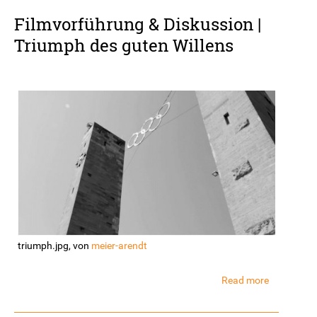
Filmvorführung & Diskussion |
Triumph des guten Willens
triumph.jpg, von
meier-arendt
Read more
about
Filmvorfü
&