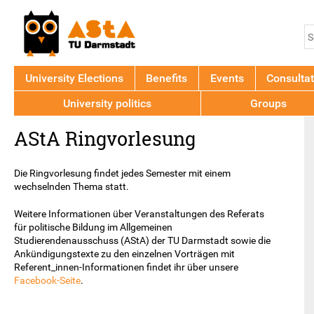
Jump to navigation
S
S
f
University Elections
Benefits
Events
Consultat
University politics
Groups
Back
AStA Ringvorlesung
to
top
Die Ringvorlesung findet jedes Semester mit einem
wechselnden Thema statt.
Weitere Informationen über Veranstaltungen des Referats
für politische Bildung im Allgemeinen
Studierendenausschuss (AStA) der TU Darmstadt sowie die
Ankündigungstexte zu den einzelnen Vorträgen mit
Referent_innen-Informationen findet ihr über unsere
Facebook-Seite
.