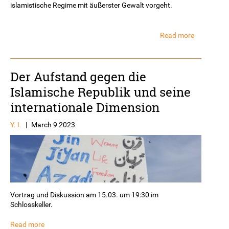
islamistische Regime mit äußerster Gewalt vorgeht.
Read more
about
Vortrag
mit
Ulrike
Der Aufstand gegen die
Becker:
Von
Islamische Republik und seine
Teheran
internationale Dimension
nach
Tel
Aviv.
Y. I.
|
March 9 2023
Wie
die
Islamische
Republik
Israel
bedroht
Vortrag und Diskussion am 15.03. um 19:30 im
Schlosskeller.
Read more