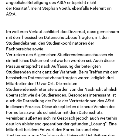
angebliche Beteiligung des AStA entspricht nicht
der Realität", meint Stephan Voeth, ebenfalls Referent im
AStA.
Im weiteren Verlauf schildert das Dezernat, dass gemeinsam
mit dem hessischen Datenschutzbeauftragten, mit den
Studiendekanen, den Studienkoordinatoren der
Fachbereiche sowie
Vertretern des Allgemeinen Studierendenausschusses ein
einheitliches Dokument entworfen worden sei. Auch dieser
Passus entspricht nach Auffassung der beteiligten
Studierenden nicht ganz der Wahrheit. Beim Treffen mit dem
hessischen Datenschutzbeauftragten waren lediglich drei
Mitarbeiter der TU vor Ort. Die meisten
Studierendensekretariate wurden von der Nachricht ähnlich
überrascht wie die Studierenden. Besonders interessant ist
auch die Darstellung der Rolle der VertreterInnen des AStA
in diesem Prozess. Diese akzeptierten die neue Version des
Formulars zwar als scheinbar mit dem Datenschutz
vereinbar, äußerten sich im Gespräch jedoch auch weiterhin
deutlich ablehnend gegenüber der gefunden „Lösung“. Eine
Mitarbeit bei dem Entwurf des Formulars und eine
Zustimmung zum Verfahren der Universität ist Seitens des