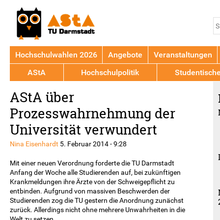
Jump to navigation
S
S
Hochschulwahlen 2026
Angebote
Veranstaltungen
AStA
Hochschulpolitik
Studentisch
Back
AStA über
to
top
Prozesswahrnehmung der
Universität verwundert
Nina Eisenhardt
5. Februar 2014 - 9:28
Mit
einer
neuen
Verordnung
forderte
die
TU
Darmstadt
Anfang
der
Woche
alle
Studierenden
auf
,
bei zukünftigen
Krankmeldungen
ihre
Ärzte
von
der
Schweigepflicht
zu
entbinden
.
Aufgrund
von
massiven Beschwerden
der
Studierenden
zog
die
TU
gestern
die
Anordnung
zunächst
zurück
.
Allerdings
nicht
ohne mehrere
Unwahrheiten
in die
Welt
zu
setzen
.