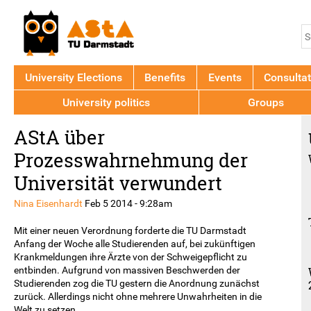
Jump to navigation
S
S
f
University Elections
Benefits
Events
Consultat
University politics
Groups
Back
AStA über
to
top
Prozesswahrnehmung der
Universität verwundert
Nina Eisenhardt
Feb 5 2014 - 9:28am
Mit
einer
neuen
Verordnung
forderte
die
TU
Darmstadt
Anfang
der
Woche
alle
Studierenden
auf
,
bei zukünftigen
Krankmeldungen
ihre
Ärzte
von
der
Schweigepflicht
zu
entbinden
.
Aufgrund
von
massiven Beschwerden
der
Studierenden
zog
die
TU
gestern
die
Anordnung
zunächst
zurück
.
Allerdings
nicht
ohne mehrere
Unwahrheiten
in die
Welt
zu
setzen
.