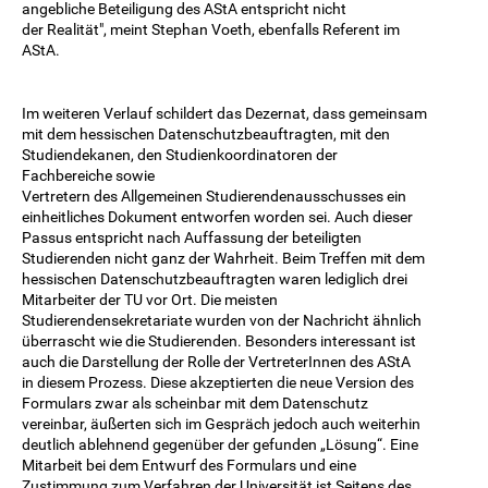
angebliche Beteiligung des AStA entspricht nicht
der Realität", meint Stephan Voeth, ebenfalls Referent im
AStA.
Im weiteren Verlauf schildert das Dezernat, dass gemeinsam
mit dem hessischen Datenschutzbeauftragten, mit den
Studiendekanen, den Studienkoordinatoren der
Fachbereiche sowie
Vertretern des Allgemeinen Studierendenausschusses ein
einheitliches Dokument entworfen worden sei. Auch dieser
Passus entspricht nach Auffassung der beteiligten
Studierenden nicht ganz der Wahrheit. Beim Treffen mit dem
hessischen Datenschutzbeauftragten waren lediglich drei
Mitarbeiter der TU vor Ort. Die meisten
Studierendensekretariate wurden von der Nachricht ähnlich
überrascht wie die Studierenden. Besonders interessant ist
auch die Darstellung der Rolle der VertreterInnen des AStA
in diesem Prozess. Diese akzeptierten die neue Version des
Formulars zwar als scheinbar mit dem Datenschutz
vereinbar, äußerten sich im Gespräch jedoch auch weiterhin
deutlich ablehnend gegenüber der gefunden „Lösung“. Eine
Mitarbeit bei dem Entwurf des Formulars und eine
Zustimmung zum Verfahren der Universität ist Seitens des