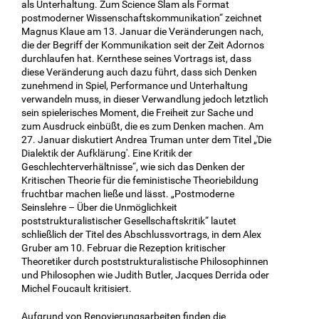
als Unterhaltung. Zum Science Slam als Format
postmoderner Wissenschaftskommunikation“ zeichnet
Magnus Klaue am 13. Januar die Veränderungen nach,
die der Begriff der Kommunikation seit der Zeit Adornos
durchlaufen hat. Kernthese seines Vortrags ist, dass
diese Veränderung auch dazu führt, dass sich Denken
zunehmend in Spiel, Performance und Unterhaltung
verwandeln muss, in dieser Verwandlung jedoch letztlich
sein spielerisches Moment, die Freiheit zur Sache und
zum Ausdruck einbüßt, die es zum Denken machen. Am
27. Januar diskutiert Andrea Truman unter dem Titel „'Die
Dialektik der Aufklärung'. Eine Kritik der
Geschlechterverhältnisse“, wie sich das Denken der
Kritischen Theorie für die feministische Theoriebildung
fruchtbar machen ließe und lässt. „Postmoderne
Seinslehre – Über die Unmöglichkeit
poststrukturalistischer Gesellschaftskritik“ lautet
schließlich der Titel des Abschlussvortrags, in dem Alex
Gruber am 10. Februar die Rezeption kritischer
Theoretiker durch poststrukturalistische Philosophinnen
und Philosophen wie Judith Butler, Jacques Derrida oder
Michel Foucault kritisiert.
Aufgrund von Renovierungsarbeiten finden die