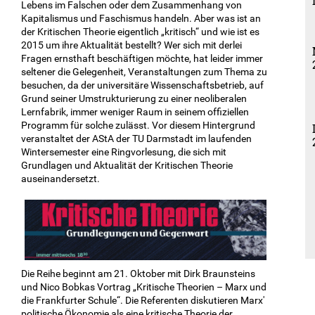
Lebens im Falschen oder dem Zusammenhang von
Kapitalismus und Faschismus handeln. Aber was ist an
der Kritischen Theorie eigentlich „kritisch“ und wie ist es
2015 um ihre Aktualität bestellt? Wer sich mit derlei
Fragen ernsthaft beschäftigen möchte, hat leider immer
seltener die Gelegenheit, Veranstaltungen zum Thema zu
besuchen, da der universitäre Wissenschaftsbetrieb, auf
Grund seiner Umstrukturierung zu einer neoliberalen
Lernfabrik, immer weniger Raum in seinem offiziellen
Programm für solche zulässt. Vor diesem Hintergrund
veranstaltet der AStA der TU Darmstadt im laufenden
Wintersemester eine Ringvorlesung, die sich mit
Grundlagen und Aktualität der Kritischen Theorie
auseinandersetzt.
Die Reihe beginnt am 21. Oktober mit Dirk Braunsteins
und Nico Bobkas Vortrag „Kritische Theorien – Marx und
die Frankfurter Schule“. Die Referenten diskutieren Marx'
politische Ökonomie als eine kritische Theorie der