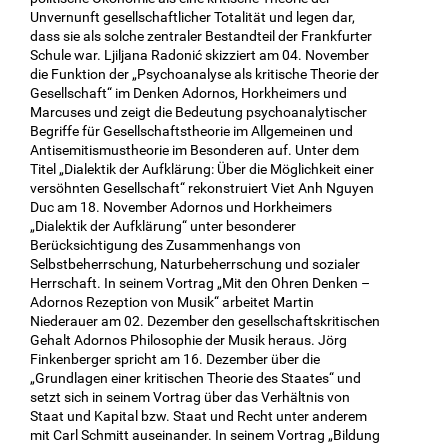
Unvernunft gesellschaftlicher Totalität und legen dar,
dass sie als solche zentraler Bestandteil der Frankfurter
Schule war. Ljiljana Radonić skizziert am 04. November
die Funktion der „Psychoanalyse als kritische Theorie der
Gesellschaft“ im Denken Adornos, Horkheimers und
Marcuses und zeigt die Bedeutung psychoanalytischer
Begriffe für Gesellschaftstheorie im Allgemeinen und
Antisemitismustheorie im Besonderen auf. Unter dem
Titel „Dialektik der Aufklärung: Über die Möglichkeit einer
versöhnten Gesellschaft“ rekonstruiert Viet Anh Nguyen
Duc am 18. November Adornos und Horkheimers
„Dialektik der Aufklärung“ unter besonderer
Berücksichtigung des Zusammenhangs von
Selbstbeherrschung, Naturbeherrschung und sozialer
Herrschaft. In seinem Vortrag „Mit den Ohren Denken –
Adornos Rezeption von Musik“ arbeitet Martin
Niederauer am 02. Dezember den gesellschaftskritischen
Gehalt Adornos Philosophie der Musik heraus. Jörg
Finkenberger spricht am 16. Dezember über die
„Grundlagen einer kritischen Theorie des Staates“ und
setzt sich in seinem Vortrag über das Verhältnis von
Staat und Kapital bzw. Staat und Recht unter anderem
mit Carl Schmitt auseinander. In seinem Vortrag „Bildung