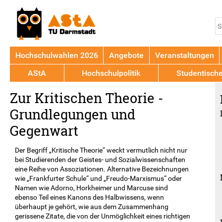
Jump to navigation
S
S
Hochschulwahlen 2026
Angebote
Veranstaltungen
AStA
Hochschulpolitik
Studentisch
Back
Zur Kritischen Theorie -
to
top
Grundlegungen und
Gegenwart
Der Begriff „Kritische Theorie“ weckt vermutlich nicht nur
bei Studierenden der Geistes- und Sozialwissenschaften
eine Reihe von Assoziationen. Alternative Bezeichnungen
wie „Frankfurter Schule“ und „Freudo-Marxismus“ oder
Namen wie Adorno, Horkheimer und Marcuse sind
ebenso Teil eines Kanons des Halbwissens, wenn
überhaupt je gehört, wie aus dem Zusammenhang
gerissene Zitate, die von der Unmöglichkeit eines richtigen