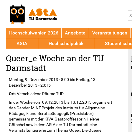
Jump to navigation
S
S
Hochschulwahlen 2026
Angebote
Veranstaltungen
AStA
Hochschulpolitik
Studentisch
Back
Queer_e Woche an der TU
to
top
Darmstadt
Montag, 9. Dezember 2013 - 8:00
bis
Freitag, 13.
Dezember 2013 - 20:15
Ort:
Verschiedene Räume TUD
In der Woche vom 09.12.2013 bis 13.12.2013 organisiert
das Gender-MINT-Projekt des Instituts für Allgemeine
Pädagogik und Berufspädagogik (Praxislabor)
gemeinsam mit der KIVA-Gastproffessorin Helene
Götschel sowie dem AStA der TU Darmstadt eine
Veranstaltungsreihe zum Thema Queer. Die Queere