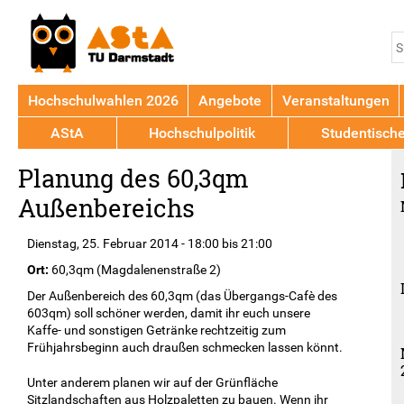
Jump to navigation
S
S
Hochschulwahlen 2026
Angebote
Veranstaltungen
AStA
Hochschulpolitik
Studentisch
Back
Planung des 60,3qm
to
top
Außenbereichs
Dienstag, 25. Februar 2014 -
18:00
bis
21:00
Ort:
60,3qm (Magdalenenstraße 2)
Der Außenbereich des 60,3qm (das Übergangs-Cafè des
603qm) soll schöner werden, damit ihr euch unsere
Kaffe- und sonstigen Getränke rechtzeitig zum
Frühjahrsbeginn auch draußen schmecken lassen könnt.
Unter anderem planen wir auf der Grünfläche
Sitzlandschaften aus Holzpaletten zu bauen. Wenn ihr