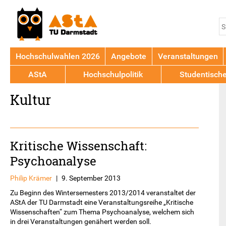
Jump to navigation
S
S
Hochschulwahlen 2026
Angebote
Veranstaltungen
AStA
Hochschulpolitik
Studentisch
Back
Kultur
to
top
Kritische Wissenschaft:
Psychoanalyse
Philip Krämer
|
9. September 2013
Zu Beginn des Wintersemesters 2013/2014 veranstaltet der
AStA der TU Darmstadt eine Veranstaltungsreihe „Kritische
Wissenschaften“ zum Thema Psychoanalyse, welchem sich
in drei Veranstaltungen genähert werden soll.