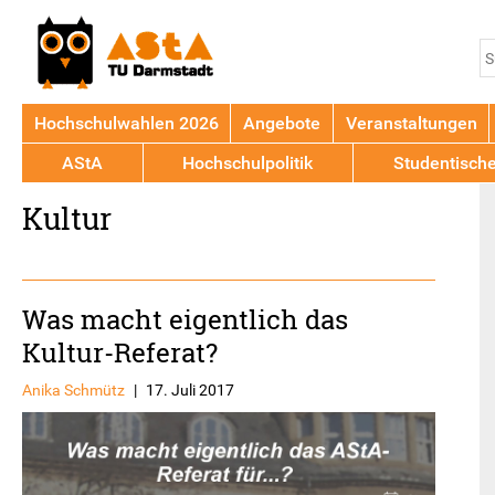
Jump to navigation
S
S
Hochschulwahlen 2026
Angebote
Veranstaltungen
AStA
Hochschulpolitik
Studentisch
Back
Kultur
to
top
Was macht eigentlich das
Kultur-Referat?
Anika Schmütz
|
17. Juli 2017