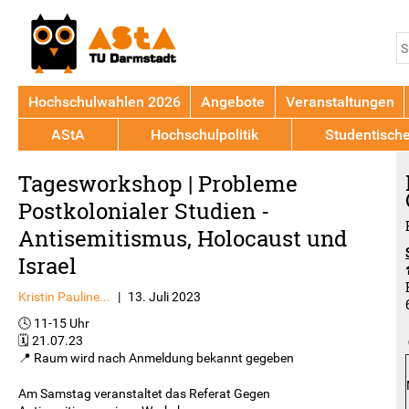
Jump to navigation
S
S
Hochschulwahlen 2026
Angebote
Veranstaltungen
AStA
Hochschulpolitik
Studentisch
Back
Tagesworkshop | Probleme
to
top
Postkolonialer Studien -
Antisemitismus, Holocaust und
Israel
Kristin Pauline...
|
13. Juli 2023
🕓 11-15 Uhr
🗓️ 21.07.23
📍 Raum wird nach Anmeldung bekannt gegeben
Am Samstag veranstaltet das Referat Gegen