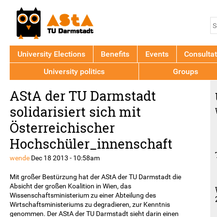
Jump to navigation
S
S
f
University Elections
Benefits
Events
Consultat
University politics
Groups
Back
AStA der TU Darmstadt
to
top
solidarisiert sich mit
Österreichischer
Hochschüler_innenschaft
wende
Dec 18 2013 - 10:58am
Mit großer Bestürzung hat der AStA der TU Darmstadt die
Absicht der großen Koalition in Wien, das
Wissenschaftsministerium zu einer Abteilung des
Wirtschaftsministeriums zu degradieren, zur Kenntnis
genommen. Der AStA der TU Darmstadt sieht darin einen