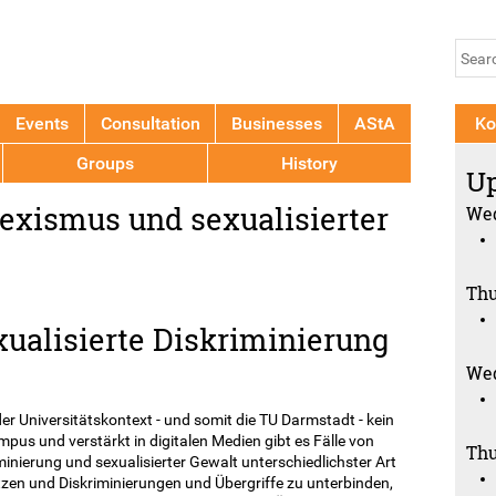
Jump to navigation
Se
Sear
fo
Events
Consultation
Businesses
AStA
Ko
Groups
History
Up
Sexismus und sexualisierter
Wed
Thu
xualisierte Diskriminierung
Wed
der Universitätskontext - und somit die TU Darmstadt - kein
pus und verstärkt in digitalen Medien gibt es Fälle von
Thu
inierung und sexualisierter Gewalt unterschiedlichster Art
en und Diskriminierungen und Übergriffe zu unterbinden,