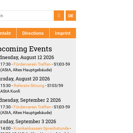
arch
ch
DE
rm
ntakt
Directions
Imprint
coming Events
nesday, August 12 2026
17:30
-
Förderverein Treffen
-
S1|03-59
(AStA, Altes Hauptgebäude)
rsday, August 20 2026
15:30
-
Referate Sitzung
-
S103/59
AStA Konfi
nesday, September 2 2026
17:30
-
Förderverein Treffen
-
S1|03-59
(AStA, Altes Hauptgebäude)
rsday, September 3 2026
14:00
-
Krankenkassen-Sprechstunde
-