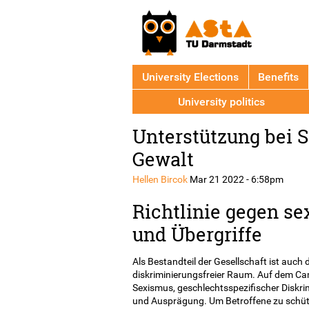
University Elections
Benefits
University politics
Back
Unterstützung bei 
to
top
Gewalt
Hellen Bircok
Mar 21 2022 - 6:58pm
Richtlinie gegen se
und Übergriffe
Als Bestandteil der Gesellschaft ist auch 
diskriminierungsfreier Raum. Auf dem Cam
Sexismus, geschlechtsspezifischer Diskrim
und Ausprägung. Um Betroffene zu schütz