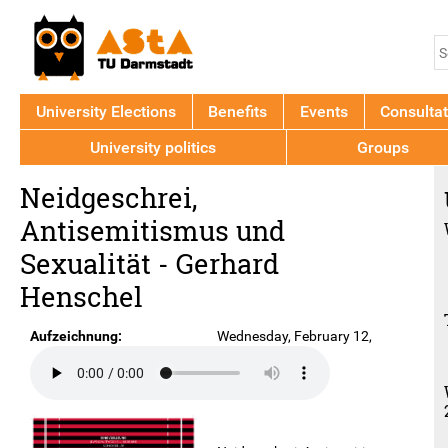
Jump to navigation
S
S
f
University Elections
Benefits
Events
Consultat
University politics
Groups
Back
Neidgeschrei,
to
top
Antisemitismus und
Sexualität - Gerhard
Henschel
Aufzeichnung:
Wednesday, February 12,
2014 - 6:30pm
Ort:
Schlosskeller