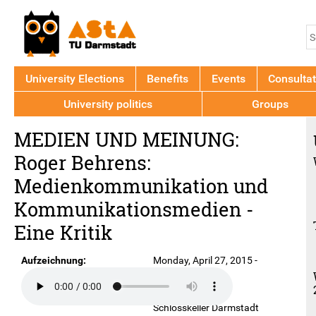
Jump to navigation
S
S
f
University Elections
Benefits
Events
Consultat
University politics
Groups
Back
MEDIEN UND MEINUNG:
to
top
Roger Behrens:
Medienkommunikation und
Kommunikationsmedien -
Eine Kritik
Aufzeichnung:
Monday, April 27, 2015 -
6:30pm
Ort:
Schlosskeller Darmstadt