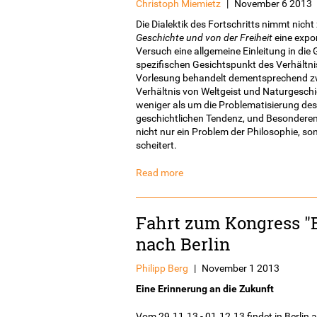
Christoph Miemietz
|
November 6 2013
Die Dialektik des Fortschritts nimmt nich
Geschichte und von der Freiheit
eine expon
Versuch eine allgemeine Einleitung in di
spezifischen Gesichtspunkt des Verhältnis
Vorlesung behandelt dementsprechend zwe
Verhältnis von Weltgeist und Naturgeschi
weniger als um die Problematisierung des
geschichtlichen Tendenz, und Besonderem.
nicht nur ein Problem der Philosophie, so
scheitert.
Read more
Fahrt zum Kongress "E
nach Berlin
Philipp Berg
|
November 1 2013
Eine Erinnerung an die Zukunft
Vom 29.11.13 - 01.12.13 findet in Berlin 