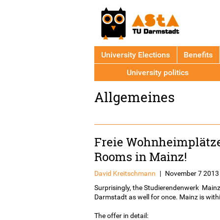
University Elections
Benefits
University politics
Back
Allgemeines
to
top
Freie Wohnheimplätze
Rooms in Mainz!
David Kreitschmann
|
November 7 2013
Surprisingly, the Studierendenwerk Mainz
Darmstadt as well for once. Mainz is within
The offer in detail: