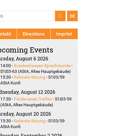
arch
ch
DE
rm
ntakt
Directions
Imprint
coming Events
rsday, August 6 2026
14:00
-
Krankenkassen-Sprechstunde
-
S1|03-63 (AStA, Altes Hauptgebäude)
15:30
-
Referate Sitzung
-
S103/59
AStA Konfi
nesday, August 12 2026
17:30
-
Förderverein Treffen
-
S1|03-59
(AStA, Altes Hauptgebäude)
rsday, August 20 2026
15:30
-
Referate Sitzung
-
S103/59
AStA Konfi
nesday, September 2 2026