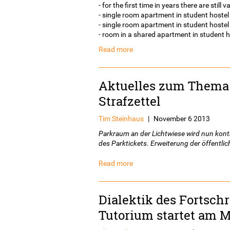
- for the first time in years there are sti
- single room apartment in student hoste
- single room apartment in student host
- room in a shared apartment in student
Read more
Aktuelles zum Thema 
Strafzettel
Tim Steinhaus
|
November 6 2013
Parkraum an der Lichtwiese wird nun kontro
des Parktickets. Erweiterung der öffentlic
Read more
Dialektik des Fortsch
Tutorium startet am 