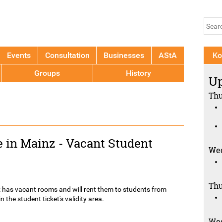
Jump to navigation
Se
Sear
fo
Events
Consultation
Businesses
AStA
Ko
Groups
History
Up
Thu
 in Mainz - Vacant Student
Wed
Thu
 has vacant rooms and will rent them to students from
 the student ticket's validity area.
Wed