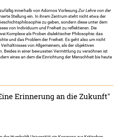
t zufällig innerhalb von Adornos Vorlesung
Zur Lehre von der
ierte Stellung ein. In ihrem Zentrum steht nicht etwa der
e Geschichtsphilosophie zu geben, sondern diese unter dem
ses von Individuum und Freiheit zu reflektieren. Die
i Komplexe als Proben dialektischer Philosophie: das
chte und das Problem der Freiheit. Es geht also um nicht
 Verhältnisses von Allgemeinem, als der objektiven
 Beides in einer bewussten Vermittlung zu versöhnen ist
ndern eines an dem die Einrichtung der Menschheit bis heute
ine Erinnerung an die Zukunft"
an der Humboldt Universität ein Kongress zur Kritischen