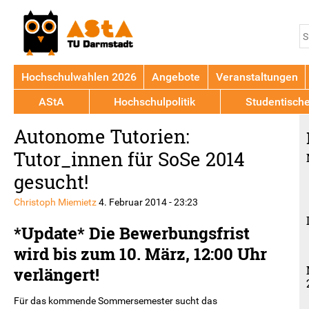
Jump to navigation
S
S
Hochschulwahlen 2026
Angebote
Veranstaltungen
AStA
Hochschulpolitik
Studentisch
Back
Autonome Tutorien:
to
top
Tutor_innen für SoSe 2014
gesucht!
Christoph Miemietz
4. Februar 2014 - 23:23
*Update* Die Bewerbungsfrist
wird bis zum 10. März, 12:00 Uhr
verlängert!
Für das kommende Sommersemester sucht das